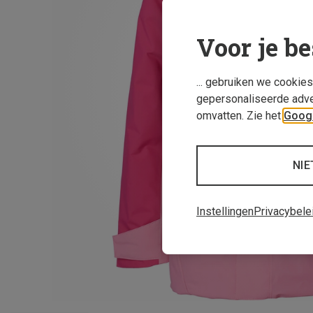
Voor je be
... gebruiken we cookie
gepersonaliseerde adve
omvatten. Zie het
Googl
NIE
Instellingen
Privacybele