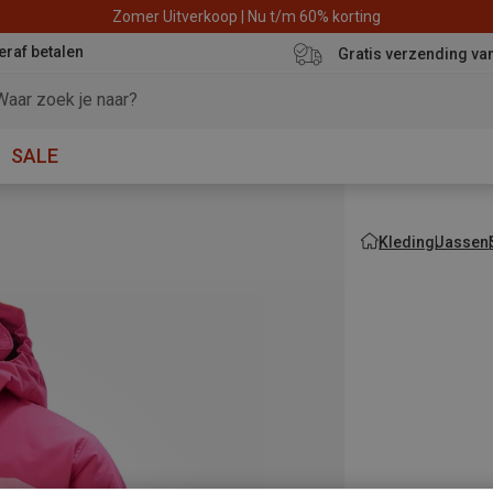
Zomer Uitverkoop | Nu t/m 60% korting
eraf betalen
Gratis verzending va
SALE
Kleding
Jassen