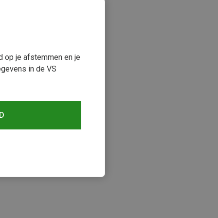
ud op je afstemmen en je
egevens in de VS
D