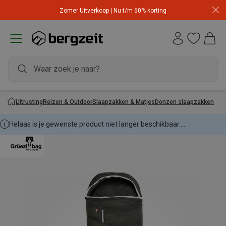
Zomer Uitverkoop | Nu t/m 60% korting
Uitrusting
Reizen & Outdoor
Slaapzakken & Matjes
Donzen slaapzakken
Helaas is je gewenste product niet langer beschikbaar....