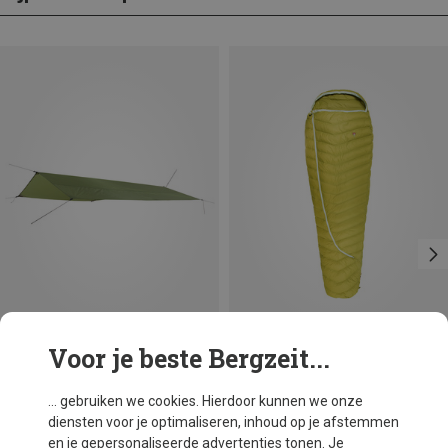
Voor je beste Bergzeit...
Je bespaart 52%
Je bespaart tot 27%
... gebruiken we cookies. Hierdoor kunnen we onze
diensten voor je optimaliseren, inhoud op je afstemmen
en je gepersonaliseerde advertenties tonen. Je