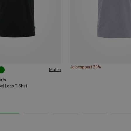
Je bespaart 29%
Maten
irts
ol Logo T-Shirt