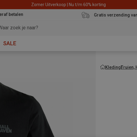
Zomer Uitverkoop | Nu t/m 60% korting
eraf betalen
Gratis verzending va
SALE
Kleding
Truien,