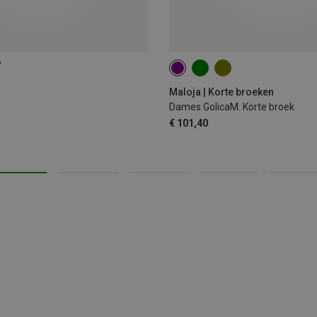
%
XS
S
M
XL
Maloja | Korte broeken
Dames GolicaM. Korte broek
€ 101,40