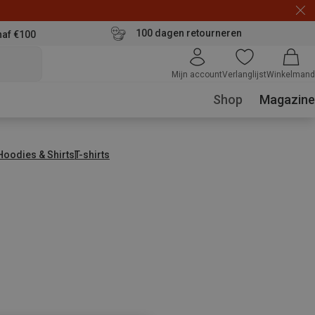
100 dagen retourneren
naf €100
Mijn account
Verlanglijst
Winkelmand
Shop
Magazine
 Hoodies & Shirts
T-shirts