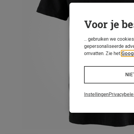
Voor je be
... gebruiken we cookie
gepersonaliseerde adve
omvatten. Zie het
Googl
NIE
Instellingen
Privacybele