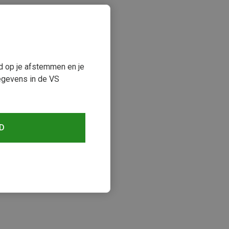
ud op je afstemmen en je
egevens in de VS
D