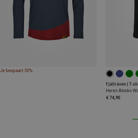
Je bespaart 30%
S
M
XL
Fjällräven | T-sh
Heren Abisko Wo
€ 74,95