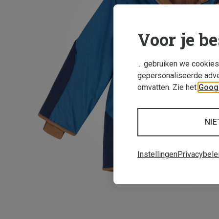
Voor je be
... gebruiken we cookie
gepersonaliseerde adve
omvatten. Zie het
Googl
NIE
Instellingen
Privacybele