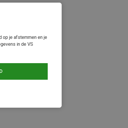
ud op je afstemmen en je
egevens in de VS
D