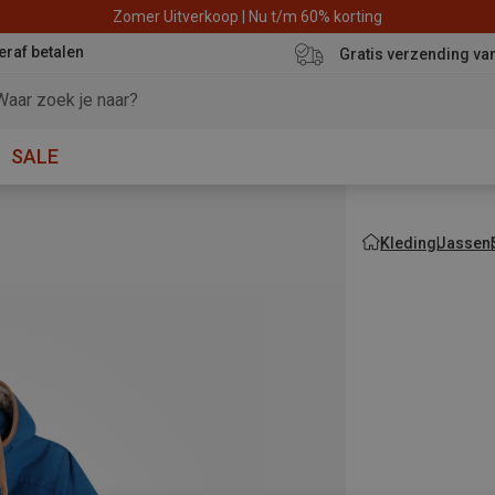
Zomer Uitverkoop | Nu t/m 60% korting
eraf betalen
Gratis verzending va
SALE
Kleding
Jassen