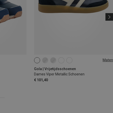
Maten
36
39
41
42
Gola | Vrijetijdsschoenen
Dames Viper Metallic Schoenen
€ 101,40