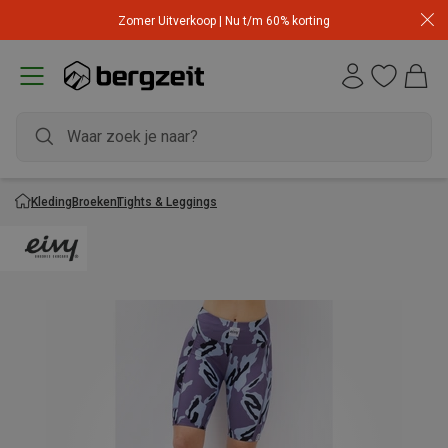
Zomer Uitverkoop | Nu t/m 60% korting
Kleding
Broeken
Tights & Leggings