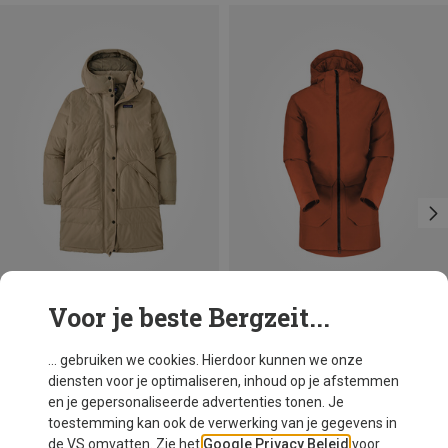
Voor je beste Bergzeit...
Je bespaart 22%
Je bespaart 60%
... gebruiken we cookies. Hierdoor kunnen we onze
diensten voor je optimaliseren, inhoud op je afstemmen
en je gepersonaliseerde advertenties tonen. Je
toestemming kan ook de verwerking van je gegevens in
de VS omvatten. Zie het
Google Privacy Beleid
voor