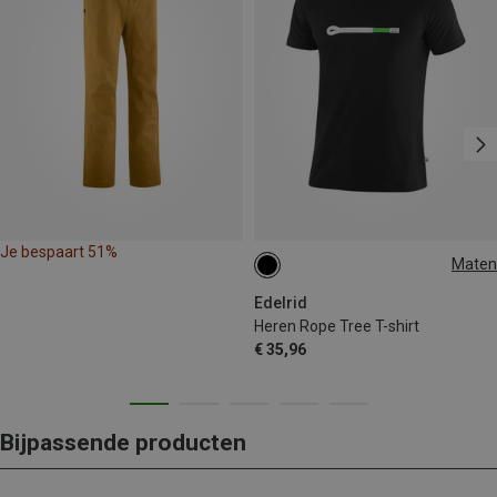
Je bespaart 51%
Maten
XS
S
M
L
XL
Edelrid
Heren Rope Tree T-shirt
€ 35,96
Bijpassende producten