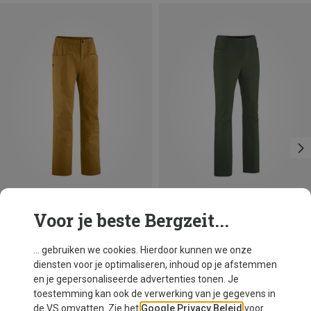
Voor je beste Bergzeit...
Je bespaart 51%
Je bespaart 22%
... gebruiken we cookies. Hierdoor kunnen we onze
diensten voor je optimaliseren, inhoud op je afstemmen
en je gepersonaliseerde advertenties tonen. Je
toestemming kan ook de verwerking van je gegevens in
de VS omvatten. Zie het
Google Privacy Beleid
voor