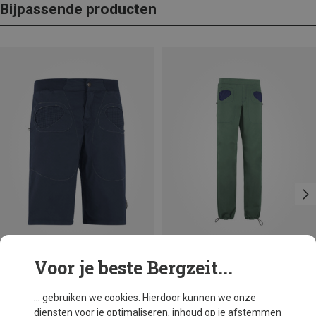
Bijpassende producten
Voor je beste Bergzeit...
Je bespaart 33%
Je bespaart 28%
... gebruiken we cookies. Hierdoor kunnen we onze
diensten voor je optimaliseren, inhoud op je afstemmen