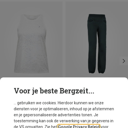
Voor je beste Bergzeit...
Maten
Maten
XS
S
M
L
XS
S
M
Peak Performance
E9
... gebruiken we cookies. Hierdoor kunnen we onze
Dames Discover Top
Dames Onda Broek
diensten voor je optimaliseren, inhoud op je afstemmen
€ 59,95
€ 89,30
en je gepersonaliseerde advertenties tonen. Je
toestemming kan ook de verwerking van je gegevens in
de VS omvatten. Zie het
Google Privacy Beleid
voor