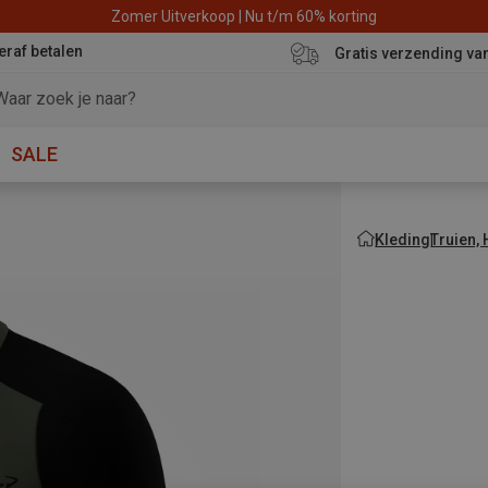
Zomer Uitverkoop | Nu t/m 60% korting
eraf betalen
Gratis verzending va
SALE
Kleding
Truien,