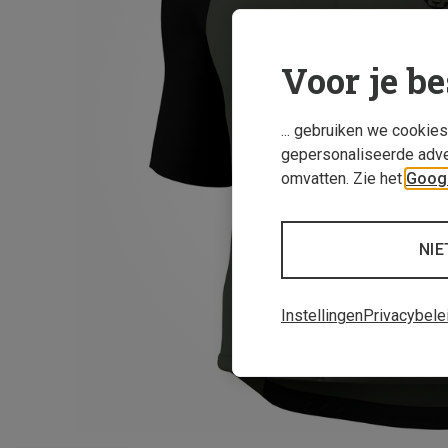
Voor je be
... gebruiken we cookie
gepersonaliseerde adve
omvatten. Zie het
Googl
NIE
Instellingen
Privacybele