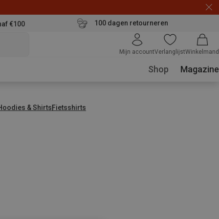
100 dagen retourneren
naf €100
Mijn account
Verlanglijst
Winkelmand
Shop
Magazine
 Hoodies & Shirts
Fietsshirts