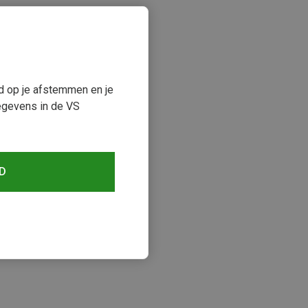
ud op je afstemmen en je
egevens in de VS
D