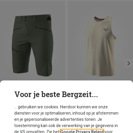
Voor je beste Bergzeit...
Je bespaart 38%
Maten
S
M
L
XL
XXL
Dynafit
... gebruiken we cookies. Hierdoor kunnen we onze
Heren Trail Tank top
diensten voor je optimaliseren, inhoud op je afstemmen
€ 56,50
en je gepersonaliseerde advertenties tonen. Je
toestemming kan ook de verwerking van je gegevens in
de VS omvatten. Zie het
Google Privacy Beleid
voor