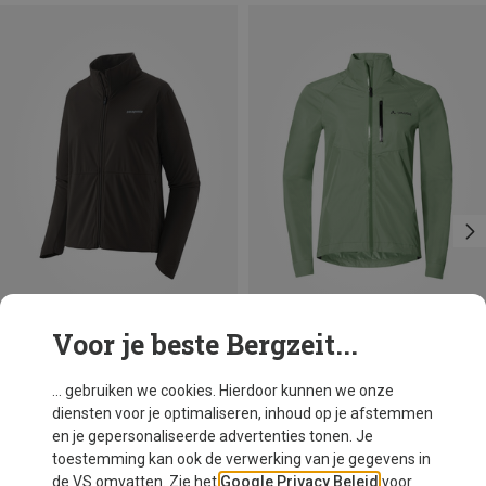
Voor je beste Bergzeit...
Je bespaart 36%
Je bespaart 34%
... gebruiken we cookies. Hierdoor kunnen we onze
diensten voor je optimaliseren, inhoud op je afstemmen
en je gepersonaliseerde advertenties tonen. Je
toestemming kan ook de verwerking van je gegevens in
de VS omvatten. Zie het
Google Privacy Beleid
voor