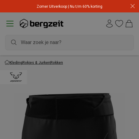
Zomer Uitverkoop | Nu t/m 60% korting
Kleding
Rokjes & Jurken
Rokken