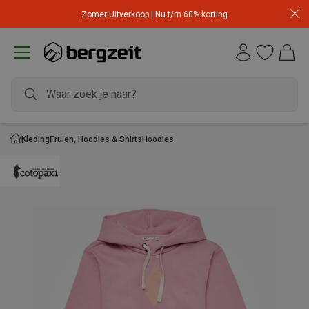
Zomer Uitverkoop | Nu t/m 60% korting
Kleding
Truien, Hoodies & Shirts
Hoodies