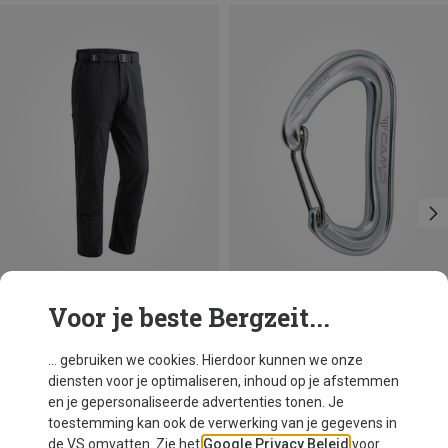
Voor je beste Bergzeit...
Je bespaart 16%
... gebruiken we cookies. Hierdoor kunnen we onze
diensten voor je optimaliseren, inhoud op je afstemmen
en je gepersonaliseerde advertenties tonen. Je
toestemming kan ook de verwerking van je gegevens in
de VS omvatten. Zie het
Google Privacy Beleid
voor