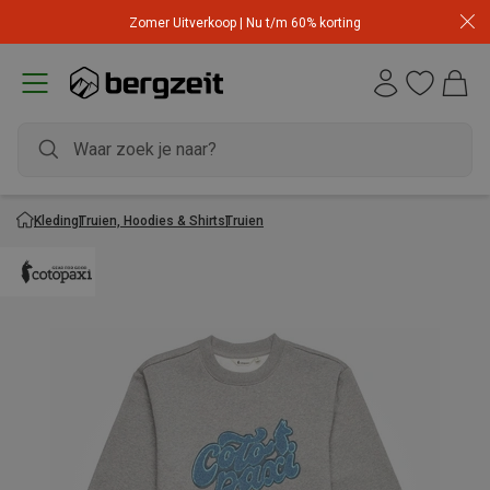
Zomer Uitverkoop | Nu t/m 60% korting
Kleding
Truien, Hoodies & Shirts
Truien