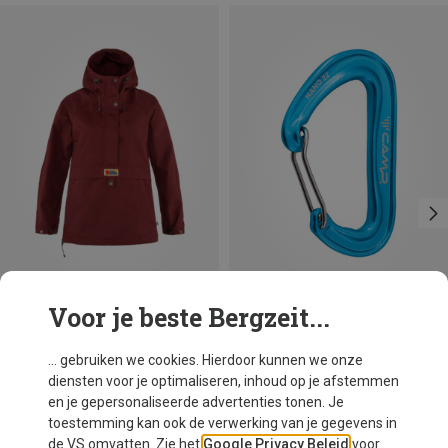
Voor je beste Bergzeit...
Je bespaart 18%
Maten
+3
S
Fjällräven
... gebruiken we cookies. Hierdoor kunnen we onze
Dames Vardag Anorak
diensten voor je optimaliseren, inhoud op je afstemmen
€ 195,30
en je gepersonaliseerde advertenties tonen. Je
toestemming kan ook de verwerking van je gegevens in
de VS omvatten. Zie het
Google Privacy Beleid
voor