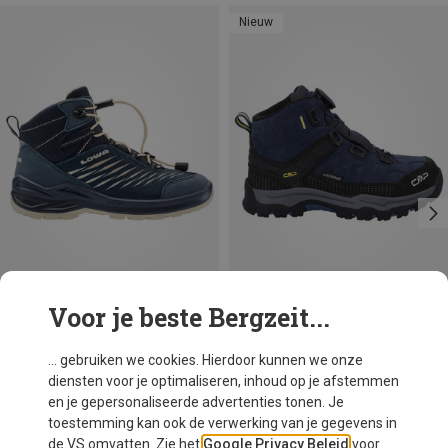
Nieuw
Voor je beste Bergzeit...
Maten
+1
Lowa
... gebruiken we cookies. Hierdoor kunnen we onze
Kinderen Zirrox II GTX Mid Schoenen
diensten voor je optimaliseren, inhoud op je afstemmen
€ 109,95
en je gepersonaliseerde advertenties tonen. Je
toestemming kan ook de verwerking van je gegevens in
de VS omvatten. Zie het
Google Privacy Beleid
voor