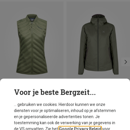
Voor je beste Bergzeit...
Je bespaart 41%
Je bespaart 37%
... gebruiken we cookies. Hierdoor kunnen we onze
diensten voor je optimaliseren, inhoud op je afstemmen
en je gepersonaliseerde advertenties tonen. Je
toestemming kan ook de verwerking van je gegevens in
de VS omvatten. Zie het
Google Privacy Beleid
voor