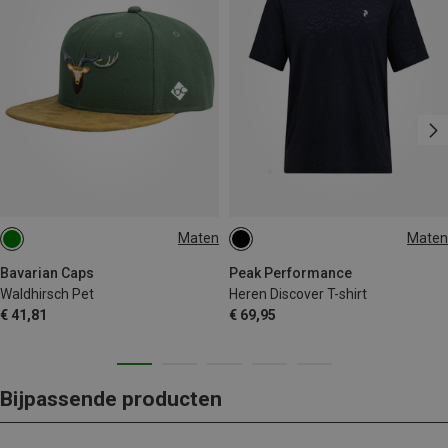
Maten
Maten
ONE SIZE
S
M
L
XL
Bavarian Caps
Peak Performance
Waldhirsch Pet
Heren Discover T-shirt
€ 41,81
€ 69,95
Bijpassende producten