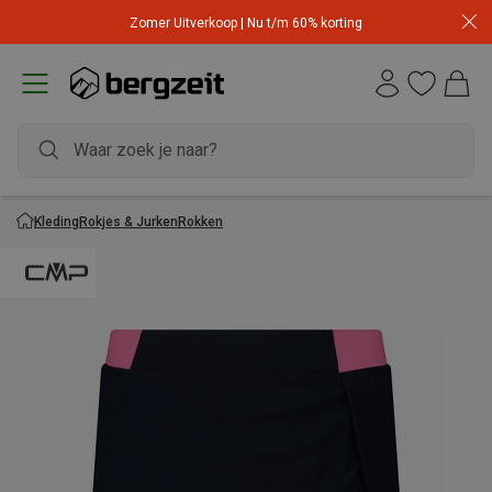
Zomer Uitverkoop | Nu t/m 60% korting
Kleding
Rokjes & Jurken
Rokken