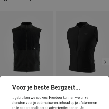
Voor je beste Bergzeit...
Je bespaart 20%
Je bespaart 15%
... gebruiken we cookies. Hierdoor kunnen we onze
diensten voor je optimaliseren, inhoud op je afstemmen
en je gepersonaliseerde advertenties tonen. Je