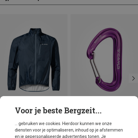
Voor je beste Bergzeit...
Je bespaart 32%
Je bespaart 18%
... gebruiken we cookies. Hierdoor kunnen we onze
diensten voor je optimaliseren, inhoud op je afstemmen
en je gepersonaliseerde advertenties tonen. Je