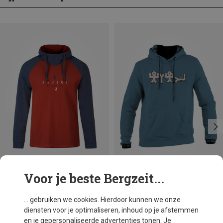
Voor je beste Bergzeit...
Je bespaart 18%
Je bespaart 22%
... gebruiken we cookies. Hierdoor kunnen we onze
diensten voor je optimaliseren, inhoud op je afstemmen
en je gepersonaliseerde advertenties tonen. Je