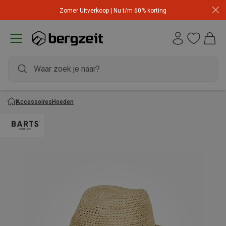
Zomer Uitverkoop | Nu t/m 60% korting
Accessoires
Hoeden