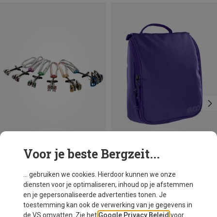
Voor je beste Bergzeit...
Je bespaart 12%
Je bespaart 24%
... gebruiken we cookies. Hierdoor kunnen we onze
diensten voor je optimaliseren, inhoud op je afstemmen
en je gepersonaliseerde advertenties tonen. Je
toestemming kan ook de verwerking van je gegevens in
de VS omvatten. Zie het
Google Privacy Beleid
voor