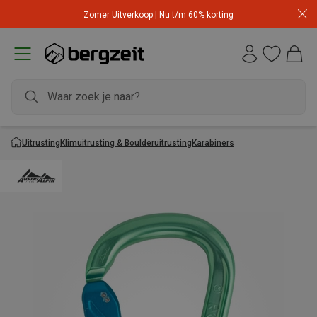
Zomer Uitverkoop | Nu t/m 60% korting
Uitrusting
Klimuitrusting & Boulderuitrusting
Karabiners