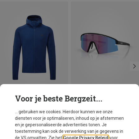
Voor je beste Bergzeit...
Je bespaart 33%
Je bespaart 27%
... gebruiken we cookies. Hierdoor kunnen we onze
diensten voor je optimaliseren, inhoud op je afstemmen
en je gepersonaliseerde advertenties tonen. Je
toestemming kan ook de verwerking van je gegevens in
de VS omvatten. Zie het
Google Privacy Beleid
voor