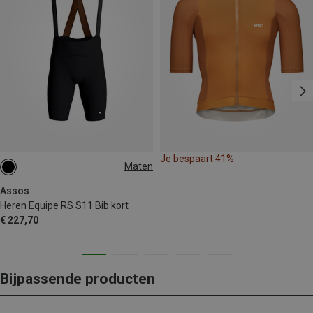
Je bespaart 41%
Maten
S
M
L
XL
XXL
Assos
Heren Equipe RS S11 Bib kort
€ 227,70
Bijpassende producten