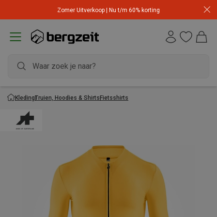
Zomer Uitverkoop | Nu t/m 60% korting
Kleding
Truien, Hoodies & Shirts
Fietsshirts