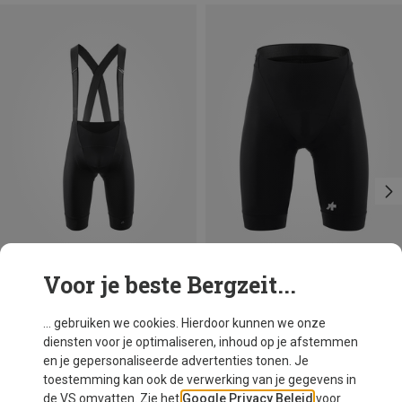
Voor je beste Bergzeit...
Maten
Maten
S
M
S
M
L
XL
XXL
Assos
Assos
... gebruiken we cookies. Hierdoor kunnen we onze
Heren Mille GTS S11 Broek
Heren Mille GT S11 Fietsbroek
diensten voor je optimaliseren, inhoud op je afstemmen
€ 249,95
€ 146,95
en je gepersonaliseerde advertenties tonen. Je
toestemming kan ook de verwerking van je gegevens in
de VS omvatten. Zie het
Google Privacy Beleid
voor