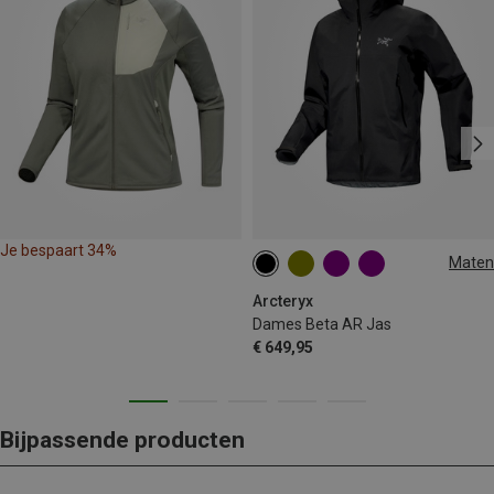
Je bespaart 34%
Maten
XS
S
M
L
XL
Arcteryx
Dames Beta AR Jas
€ 649,95
Bijpassende producten