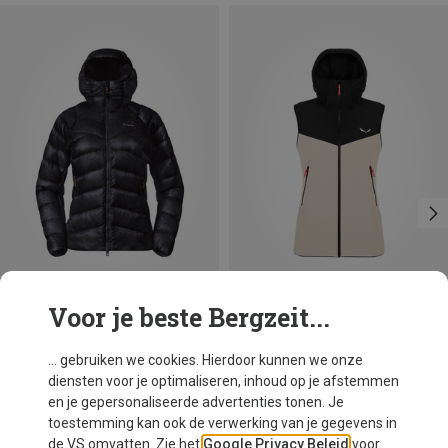
Voor je beste Bergzeit...
Je bespaart 16%
Maten
XXS
XS
S
M
L
XL
Salewa
... gebruiken we cookies. Hierdoor kunnen we onze
Dames Sella DST Bodywarmer
diensten voor je optimaliseren, inhoud op je afstemmen
€ 136,70
en je gepersonaliseerde advertenties tonen. Je
toestemming kan ook de verwerking van je gegevens in
de VS omvatten. Zie het
Google Privacy Beleid
voor