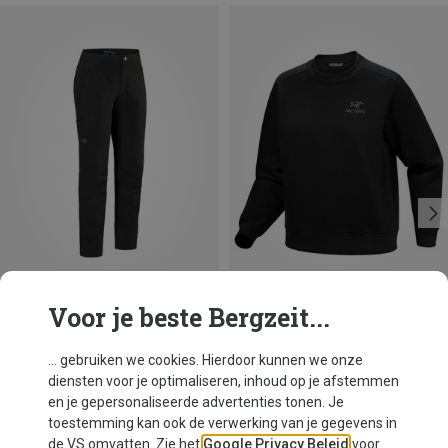
Voor je beste Bergzeit...
Je bespaart 39%
Maten
XS
S
M
L
Arcteryx
... gebruiken we cookies. Hierdoor kunnen we onze
Dames Emblem Fleece Trui
diensten voor je optimaliseren, inhoud op je afstemmen
€ 109,40
en je gepersonaliseerde advertenties tonen. Je
toestemming kan ook de verwerking van je gegevens in
de VS omvatten. Zie het
Google Privacy Beleid
voor