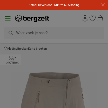
Zomer Uitverkoop | Nu t/m 60% korting
Kleding
Broeken
Korte broeken