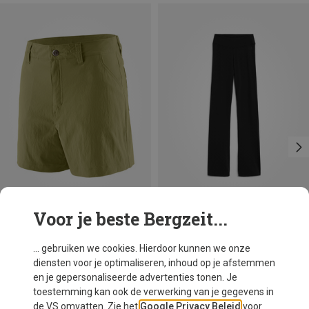
Voor je beste Bergzeit...
Je bespaart 47%
Maten
XS
M
L
Armedangels
... gebruiken we cookies. Hierdoor kunnen we onze
Dames Rehmaa Broek
diensten voor je optimaliseren, inhoud op je afstemmen
€ 49,95
en je gepersonaliseerde advertenties tonen. Je
toestemming kan ook de verwerking van je gegevens in
de VS omvatten. Zie het
Google Privacy Beleid
voor