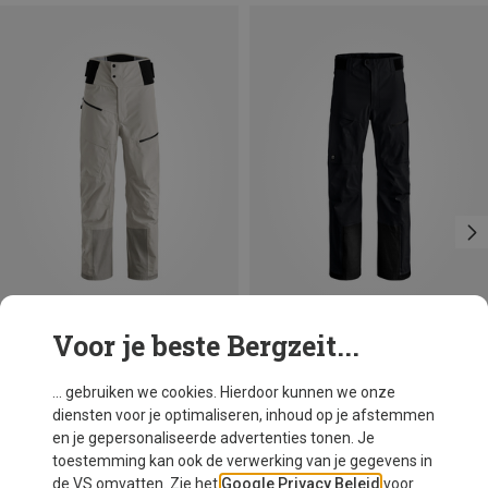
Voor je beste Bergzeit...
Je bespaart 29%
Je bespaart 15%
... gebruiken we cookies. Hierdoor kunnen we onze
diensten voor je optimaliseren, inhoud op je afstemmen
en je gepersonaliseerde advertenties tonen. Je
toestemming kan ook de verwerking van je gegevens in
de VS omvatten. Zie het
Google Privacy Beleid
voor