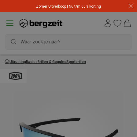
Zomer Uitverkoop | Nu t/m 60% korting
Uitrusting
Basics
Brillen & Goggles
Sportbrillen