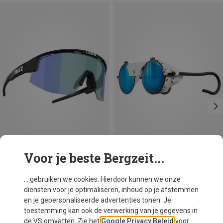
Voor je beste Bergzeit...
Je bespaart 34%
Bliz
... gebruiken we cookies. Hierdoor kunnen we onze
Matrix Photochromic Sportbril
diensten voor je optimaliseren, inhoud op je afstemmen
€ 145,80
en je gepersonaliseerde advertenties tonen. Je
toestemming kan ook de verwerking van je gegevens in
de VS omvatten. Zie het
Google Privacy Beleid
voor