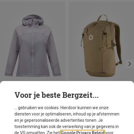
Voor je beste Bergzeit...
Je bespaart 11%
Maten
XS
S
M
L
Peak Performance
... gebruiken we cookies. Hierdoor kunnen we onze
Dames Discover 3L Shell Jas
diensten voor je optimaliseren, inhoud op je afstemmen
€ 249,95
en je gepersonaliseerde advertenties tonen. Je
toestemming kan ook de verwerking van je gegevens in
de VS omvatten. Zie het
Google Privacy Beleid
voor