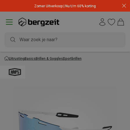
Zomer Uitverkoop | Nu t/m 60% korting
Uitrusting
Basics
Brillen & Goggles
Sportbrillen