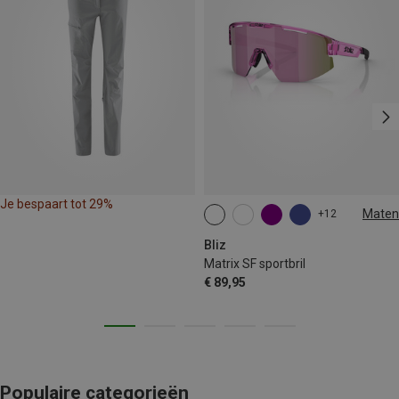
Je bespaart tot 29%
Maten
+12
ONE SIZE
Bliz
Matrix SF sportbril
€ 89,95
Populaire categorieën