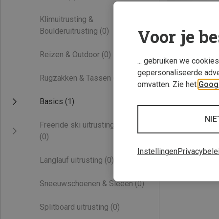
Klimuitrusting &
Voor je be
Boulderuitrusting
(0)
Reizen & Outdoor
(0)
... gebruiken we cookie
gepersonaliseerde adve
Rugzakken & Tassen
(0)
omvatten. Zie het
Googl
Je bespaart 32%
Basics
(1)
NIE
Freeride ski uitrusting
(0)
Instellingen
Privacybele
Langlauf uitrusting
(0)
Sneeuwschoenen & Sleeën
(0)
Splitboard uitrusting
(0)