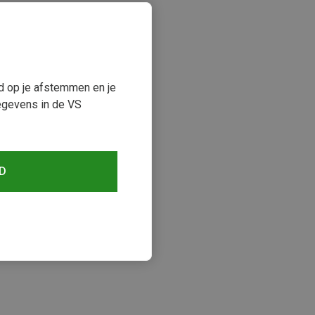
ud op je afstemmen en je
egevens in de VS
D
keken