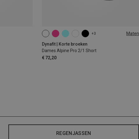
Maten
+3
XS
S
M
L
XL
Dynafit | Korte broeken
Dames Alpine Pro 2/1 Short
€ 72,20
REGENJASSEN