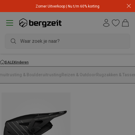
Zomer Uitverkoop | Nu t/m 60% korting
SALE
Kinderen
muitrusting & Boulderuitrusting
Reizen & Outdoor
Rugzakken & Tasse