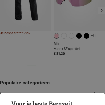
Je bespaart tot 29%
+11
Bliz
Matrix SF sportbril
€ 81,20
Populaire categorieën
BACKPACKS
Voor je beste Bergzeit...