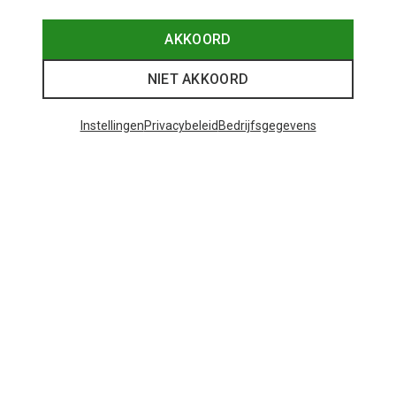
AKKOORD
NIET AKKOORD
Instellingen
Privacybeleid
Bedrijfsgegevens
Je bespaart tot 29%
+10
Bliz
Matrix SF sportbril
€ 89,95