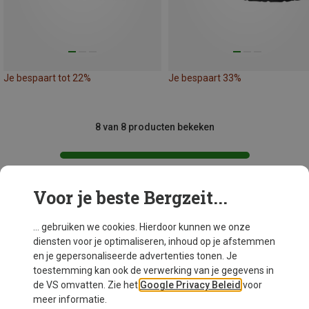
Je bespaart tot 22%
Je bespaart 33%
8 van 8 producten bekeken
Voor je beste Bergzeit...
Mogelijk interessant voor je
... gebruiken we cookies. Hierdoor kunnen we onze
diensten voor je optimaliseren, inhoud op je afstemmen
en je gepersonaliseerde advertenties tonen. Je
toestemming kan ook de verwerking van je gegevens in
de VS omvatten. Zie het
Google Privacy Beleid
voor
meer informatie.