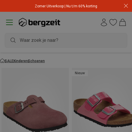
Zomer Uitverkoop | Nu t/m 60% korting
SALE
Kinderen
Schoenen
Nieuw