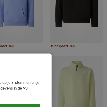
paart 34%
Je bespaart 34%
ud op je afstemmen en je
egevens in de VS