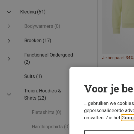
Kleding
(61)
Bodywarmers
(0)
Broeken
(17)
Functioneel Ondergoed
Je bespaart 34%
(2)
Suits
(1)
Voor je be
Truien, Hoodies &
Shirts
(22)
... gebruiken we cookie
gepersonaliseerde adve
Fietsshirts
(0)
omvatten. Zie het
Googl
Hardloopshirts
(0)