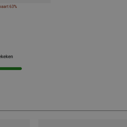
paart 63%
ekeken