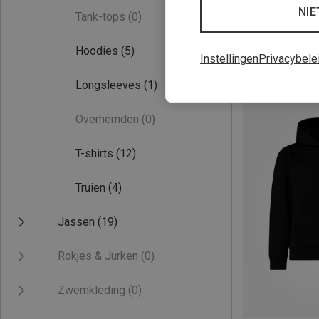
NIE
Tank-tops
(0)
Hoodies
(5)
Instellingen
Privacybele
Je bespaart 23%
Longsleeves
(1)
Overhemden
(0)
T-shirts
(12)
Truien
(4)
Jassen
(19)
Rokjes & Jurken
(0)
Zwemkleding
(0)