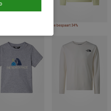
D
paart 34%
Je bespaart 34%