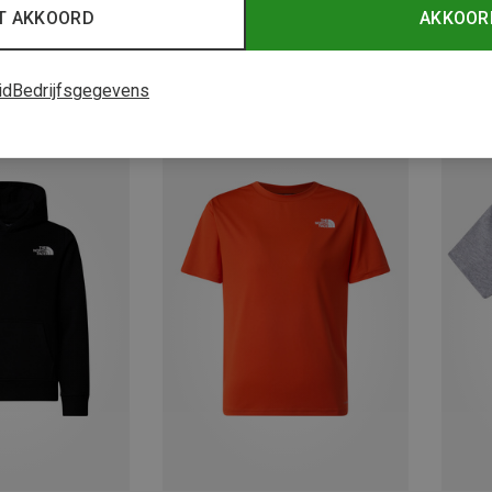
T AKKOORD
AKKOOR
id
Bedrijfsgegevens
Je bespaart 34%
Je bes