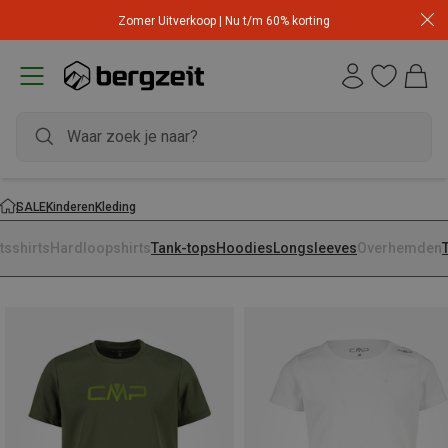
Zomer Uitverkoop | Nu t/m 60% korting
SALE
Kinderen
Kleding
tsshirts
Hardloopshirts
Tank-tops
Hoodies
Longsleeves
Overhemden