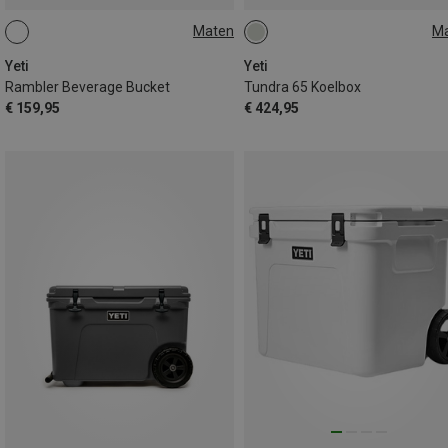
Maten
M
7.6L
65L
Yeti
Yeti
Rambler Beverage Bucket
Tundra 65 Koelbox
€ 159,95
€ 424,95