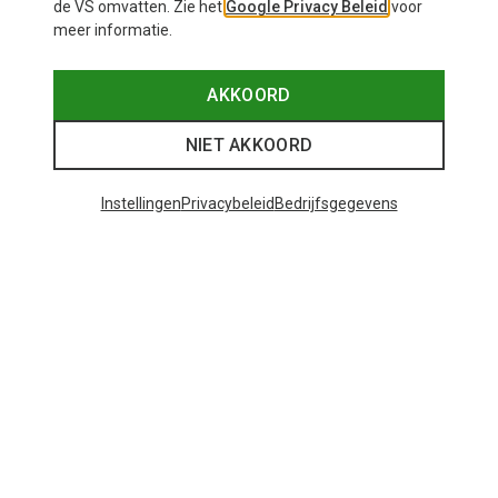
de VS omvatten. Zie het
Google Privacy Beleid
voor
meer informatie.
Maten
8L
Yeti
AKKOORD
Roadie 8 Koelbox
€ 149,95
NIET AKKOORD
Instellingen
Privacybeleid
Bedrijfsgegevens
37 van 37 producten bekeken
Mogelijk interessant voor je