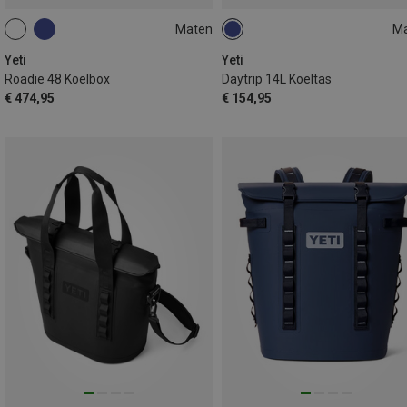
Maten
M
48L
14L
Yeti
Yeti
Roadie 48 Koelbox
Daytrip 14L Koeltas
€ 474,95
€ 154,95