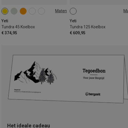
Maten
M
45L
125L
Yeti
Yeti
Tundra 45 Koelbox
Tundra 125 Koelbox
€ 374,95
€ 609,95
Het ideale cadeau