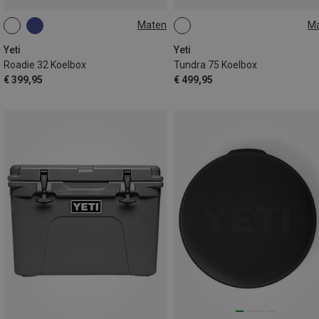
Maten
M
32L
75L
Yeti
Yeti
Roadie 32 Koelbox
Tundra 75 Koelbox
€ 399,95
€ 499,95