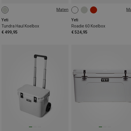
Maten
M
50L
60L
Yeti
Yeti
Tundra Haul Koelbox
Roadie 60 Koelbox
€ 499,95
€ 524,95