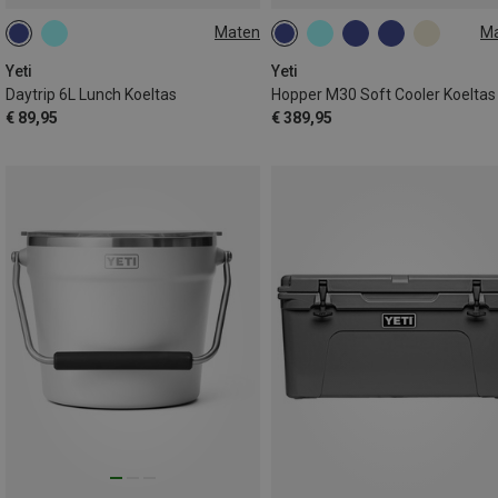
Maten
M
6L
30L
Yeti
Yeti
Daytrip 6L Lunch Koeltas
Hopper M30 Soft Cooler Koeltas
€ 89,95
€ 389,95