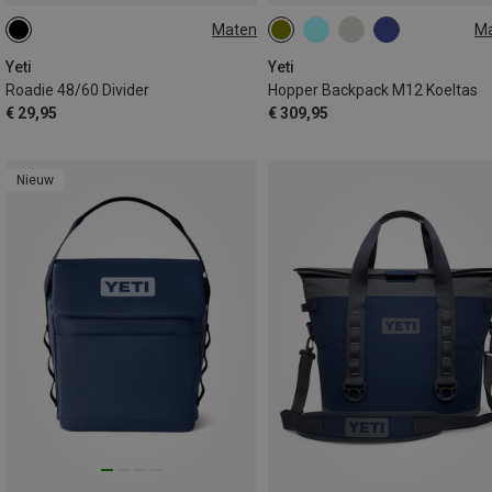
Maten
M
ONE SIZE
12L
Yeti
Yeti
Roadie 48/60 Divider
Hopper Backpack M12 Koeltas
€ 29,95
€ 309,95
Nieuw