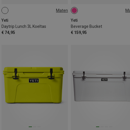
Maten
M
3L
7.6L
Yeti
Yeti
Daytrip Lunch 3L Koeltas
Beverage Bucket
€ 74,95
€ 159,95