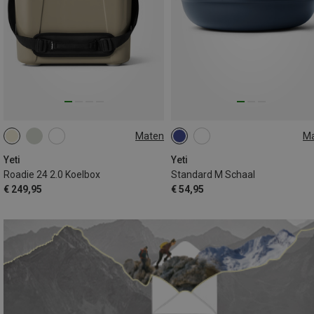
Maten
M
24L
1.89L
Yeti
Yeti
Roadie 24 2.0 Koelbox
Standard M Schaal
€ 249,95
€ 54,95