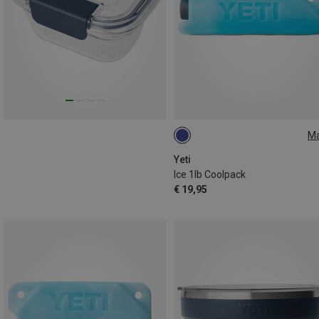
M
ONE SIZE
Yeti
Ice 1lb Coolpack
€ 19,95