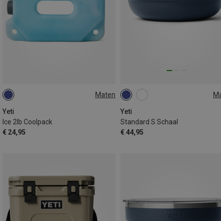
Maten
M
ONE SIZE
946ML
Yeti
Yeti
Ice 2lb Coolpack
Standard S Schaal
€ 24,95
€ 44,95