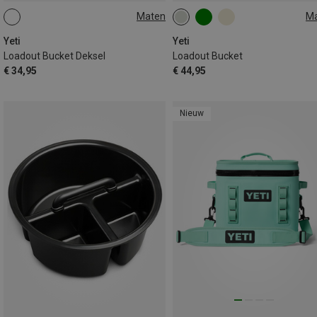
Maten
M
ONE SIZE
19L
Yeti
Yeti
Loadout Bucket Deksel
Loadout Bucket
€ 34,95
€ 44,95
Nieuw