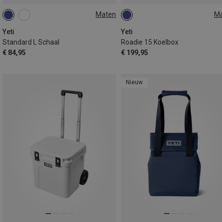
Maten
M
4.26L
15L
Yeti
Yeti
Standard L Schaal
Roadie 15 Koelbox
€ 84,95
€ 199,95
Nieuw