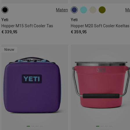
Maten
M
15L
20L
Yeti
Yeti
Hopper M15 Soft Cooler Tas
Hopper M20 Soft Cooler Koeltas
€ 339,95
€ 359,95
Nieuw