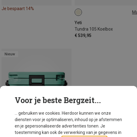
Je bespaart 14%
M
105L
Yeti
Tundra 105 Koelbox
€ 539,95
Nieuw
Voor je beste Bergzeit...
... gebruiken we cookies. Hierdoor kunnen we onze
diensten voor je optimaliseren, inhoud op je afstemmen
en je gepersonaliseerde advertenties tonen. Je
toestemming kan ook de verwerking van je gegevens in