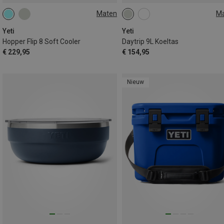
Maten
M
8L
9L
Yeti
Yeti
Hopper Flip 8 Soft Cooler
Daytrip 9L Koeltas
€ 229,95
€ 154,95
Nieuw