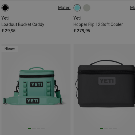
Maten
M
ONE SIZE
12L
Yeti
Yeti
Loadout Bucket Caddy
Hopper Flip 12 Soft Cooler
€ 29,95
€ 279,95
Nieuw