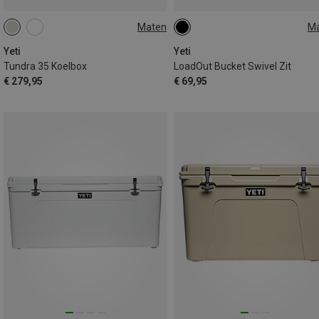
Maten
M
35L
ONE SIZE
Yeti
Yeti
Tundra 35 Koelbox
LoadOut Bucket Swivel Zit
€ 279,95
€ 69,95