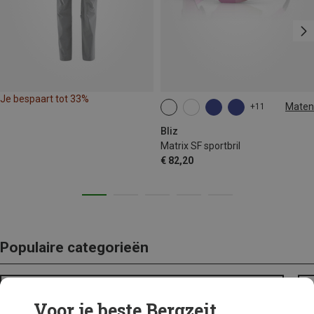
Je bespaart tot 33%
Maten
+11
ONE SIZE
Bliz
Matrix SF sportbril
€ 82,20
Populaire categorieën
BACKPACKS
Voor je beste Bergzeit...