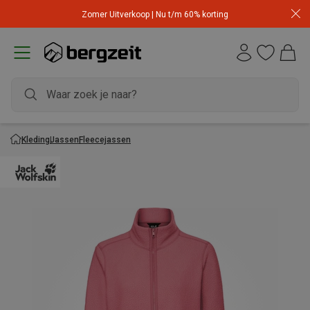
Zomer Uitverkoop | Nu t/m 60% korting
Kleding
Jassen
Fleecejassen