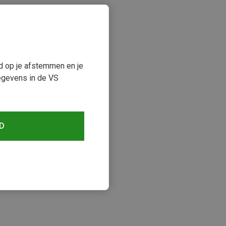
ud op je afstemmen en je
egevens in de VS
D