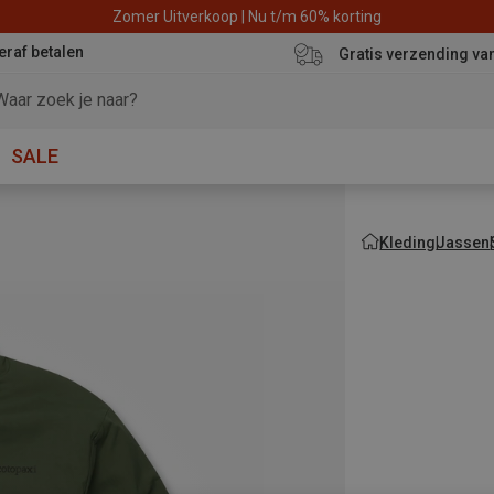
Zomer Uitverkoop | Nu t/m 60% korting
eraf betalen
Gratis verzending va
SALE
Kleding
Jassen