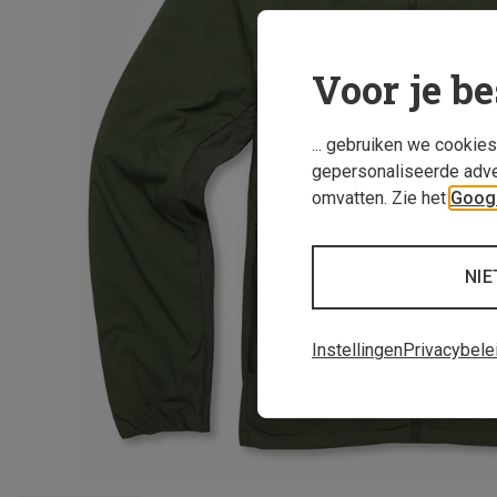
Voor je be
... gebruiken we cookie
gepersonaliseerde adve
omvatten. Zie het
Googl
NIE
Instellingen
Privacybele