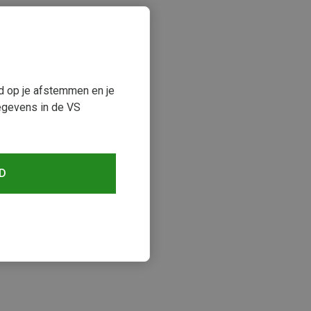
ud op je afstemmen en je
egevens in de VS
D