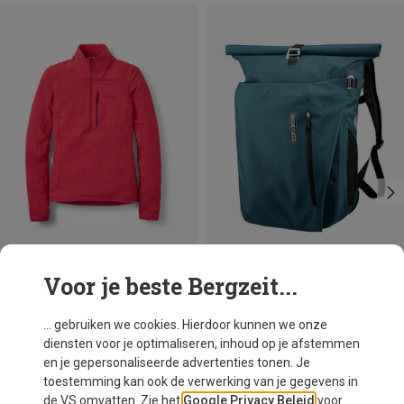
Voor je beste Bergzeit...
Je bespaart 24%
Maten
26L
Ortlieb
... gebruiken we cookies. Hierdoor kunnen we onze
Vario PS Fietstas
diensten voor je optimaliseren, inhoud op je afstemmen
€ 208,95
en je gepersonaliseerde advertenties tonen. Je
toestemming kan ook de verwerking van je gegevens in
de VS omvatten. Zie het
Google Privacy Beleid
voor