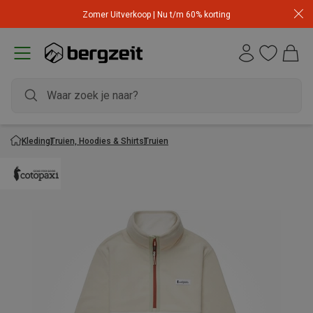
Zomer Uitverkoop | Nu t/m 60% korting
Kleding
Truien, Hoodies & Shirts
Truien