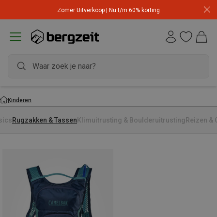
Zomer Uitverkoop | Nu t/m 60% korting
Kinderen
sics
Rugzakken & Tassen
Klimuitrusting & Boulderuitrusting
Reizen & 