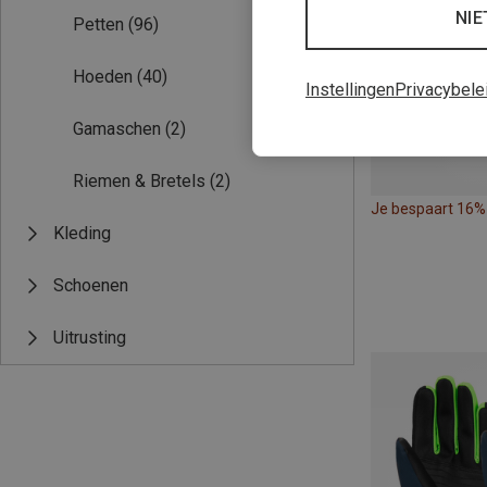
NIE
Petten
(96)
Hoeden
(40)
Instellingen
Privacybele
Gamaschen
(2)
Riemen & Bretels
(2)
Je bespaart 16%
Kleding
Schoenen
Uitrusting