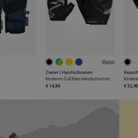
Maten
4|4.5
5|5.5
6|6.5
7
4.5
Ziener | Handschoenen
Reusch
Kinderen Cull Bike Handschoenen
€ 14,84
€ 32,9