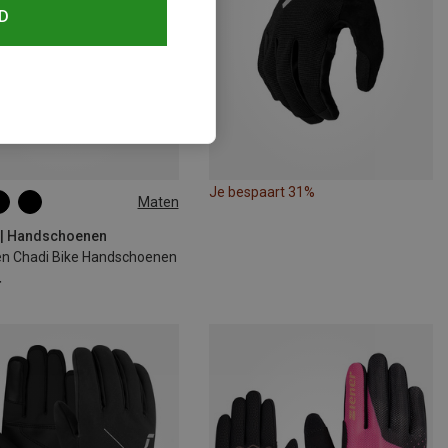
D
Je bespaart 31%
Maten
M
L
XL
 | Handschoenen
en Chadi Bike Handschoenen
4