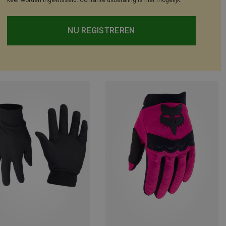
keer worden ingewisseld. Contante uitbetaling is niet mogelijk.
NU REGISTREREN