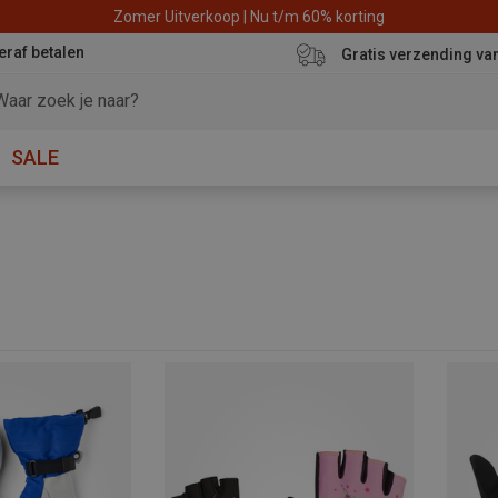
Zomer Uitverkoop | Nu t/m 60% korting
eraf betalen
Gratis verzending va
SALE