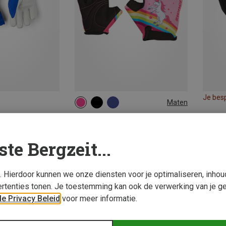
Je bes
Maten
XS
S
M
Ziener | Handschoenen
Kinderen Closi Bike Handschoenen
ste Bergzeit...
€ 9,16
s. Hierdoor kunnen we onze diensten voor je optimaliseren, inho
rtenties tonen. Je toestemming kan ook de verwerking van je g
e Privacy Beleid
voor meer informatie.