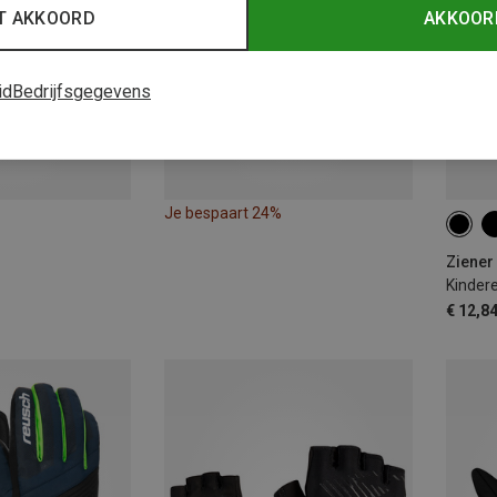
T AKKOORD
AKKOOR
id
Bedrijfsgegevens
Je bespaart 24%
S
Ziener
Kinder
€ 12,8