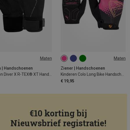
Maten
Maten
6
6.5
S
M
L
XL
 | Handschoenen
Ziener | Handschoenen
Kinderen Diver X R-TEX® XT Handschoen
Kinderen Colo Long Bike Handschoenen
5
€ 19,95
€10 korting bij
Nieuwsbrief registratie!