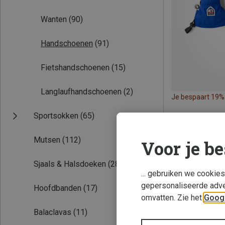
Wanten
(90)
Handschoenen
(91)
Fietshandschoenen
(15)
Langlaufhandschoenen
(2)
Je bespaart 19%
Sportsokken
(65)
Mutsen
(112)
Voor je be
Sjaals & Halsdoeken
(28)
... gebruiken we cookie
gepersonaliseerde adve
Hoofdbanden
(17)
omvatten. Zie het
Googl
Balaclavas
(11)