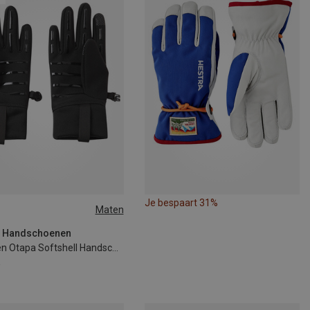
Je bespaart 31%
Maten
5
6
7
8
| Handschoenen
Kinderen Otapa Softshell Handschoenen
5