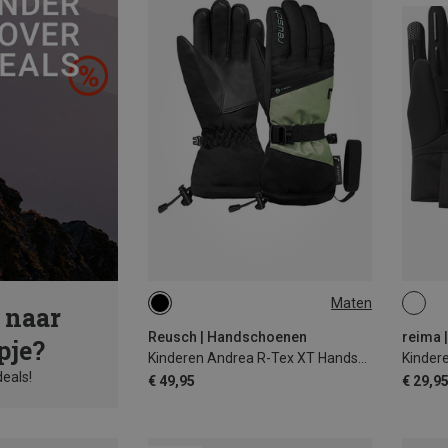
Maten
 naar
4.5
5
5.5
6
6.5
4
Reusch | Handschoenen
reima 
pje?
Kinderen Andrea R-Tex XT Handschoenen
deals!
€ 49,95
€ 29,9