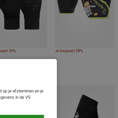
paart 34%
Je bespaart 28%
ud op je afstemmen en je
egevens in de VS