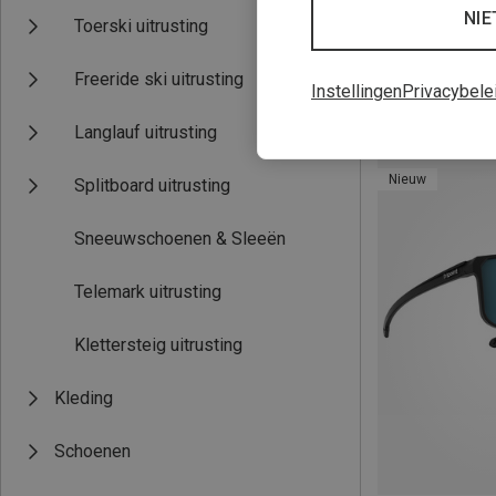
NIE
Toerski uitrusting
Freeride ski uitrusting
Instellingen
Privacybele
Je bespaart 19%
Langlauf uitrusting
Nieuw
Splitboard uitrusting
Sneeuwschoenen & Sleeën
Telemark uitrusting
Klettersteig uitrusting
Kleding
Schoenen