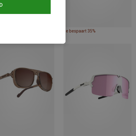
D
paart 29%
Je bespaart 35%