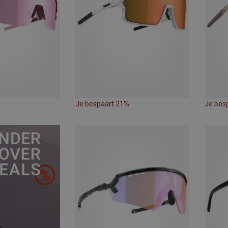
Je bespaart 21%
Je bes