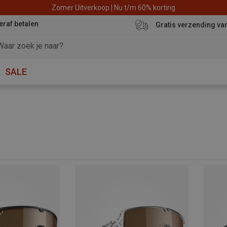
Zomer Uitverkoop | Nu t/m 60% korting
eraf betalen
Gratis verzending va
SALE