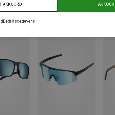
T AKKOORD
AKKOOR
id
Bedrijfsgegevens
Je bespaart 46%
Je bes