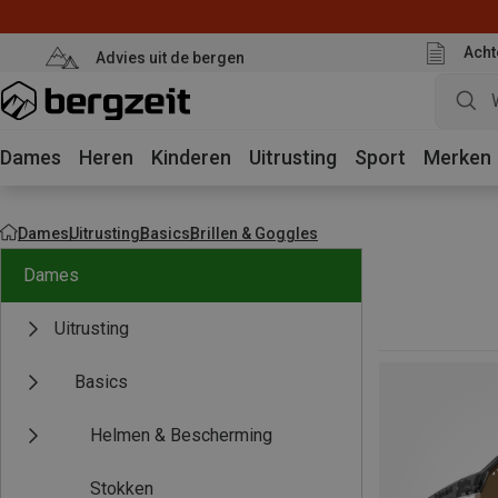
Acht
Advies uit de bergen
Dames
Heren
Kinderen
Uitrusting
Sport
Merken
Dames
Uitrusting
Basics
Brillen & Goggles
Dames
Uitrusting
Basics
Helmen & Bescherming
Stokken