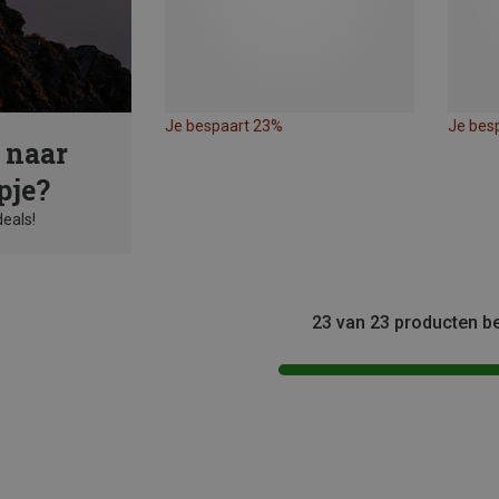
Je bespaart 23%
Je bes
 naar
pje?
deals!
23 van 23 producten b