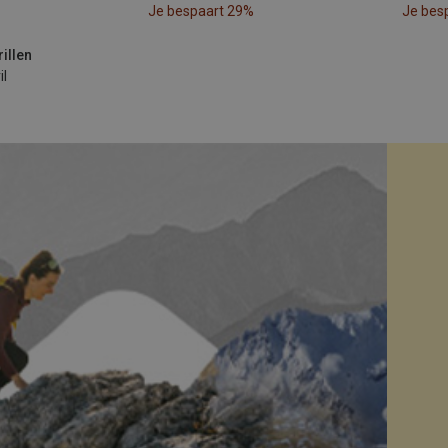
Je bespaart 29%
Je bes
rillen
il