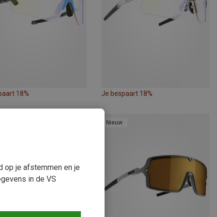
paart 18%
Je bespaart 18%
Nieuw
ud op je afstemmen en je
egevens in de VS