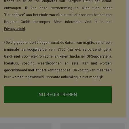
trends en af en toe enquêtes van Bergzeit GmbH per e-mail
ontvangen. Ik kan deze toestemming te allen tijde onder
"Uitschrijven" aan het einde van elke e-mail of door een bericht aan
Bergzeit GmbH herroepen. Meer informatie vind ik in het
Privacybeleid
.
*Geldig gedurende 30 dagen vanaf de datum van uitgifte, vanaf een
minimale aankoopwaarde van €100 (na evt. retourzendingen).
Geldt niet voor elektronische artikelen (inclusief GPS-apparaten),
literatuur, voeding, waardebonnen en sets. Kan niet worden
gecombineerd met andere kortingscodes. De korting kan maar één
keer worden ingewisseld. Contante uitbetaling is niet mogelijk.
NU REGISTREREN