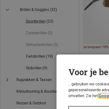
Brillen & Goggles
(32)
Sportbrillen
(23)
Zonnebrillen
(0)
Gletscherbrillen
(0)
Je bespaart 18%
Fietsbrillen
(19)
Skibrillen
(9)
Voor je be
Rugzakken & Tassen
... gebruiken we cookie
gepersonaliseerde adve
Klimuitrusting & Boulderuitrusting
omvatten. Zie het
Googl
Reizen & Outdoor