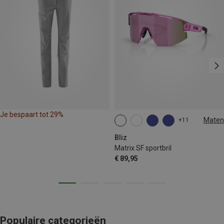
Je bespaart tot 29%
Maten
+11
ONE SIZE
Bliz
Matrix SF sportbril
€ 89,95
Populaire categorieën