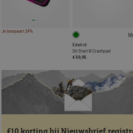
Je bespaart 24%
M
ONE SIZE
Edelrid
Sit Start III Crashpad
€ 59,95
€10 korting bij Nieuwsbrief registr