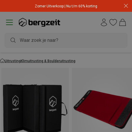
Zomer Uitverkoop | Nu t/m 60% korting
Uitrusting
Klimuitrusting & Boulderuitrusting