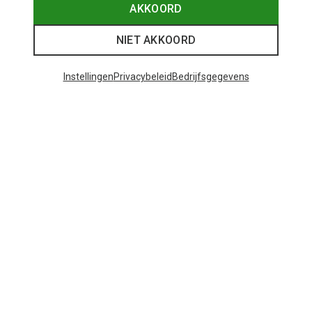
Red Chili
AKKOORD
Dirty Hairy Large boulderborstel
€ 14,95
NIET AKKOORD
Instellingen
Privacybeleid
Bedrijfsgegevens
29 van 29 producten bekeken
Mogelijk interessant voor je