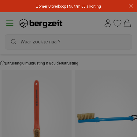
Zomer Uitverkoop | Nu t/m 60% korting
Uitrusting
Klimuitrusting & Boulderuitrusting