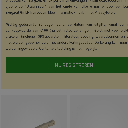
enquêtes van Bergzeit GmbH per e-mail ontvangen. Ik kan deze toestemming
tijde onder "Uitschrijven" aan het einde van elke e-mail of door een be
Bergzeit GmbH herroepen. Meer informatie vind ik in het
Privacybeleid
.
*Geldig gedurende 30 dagen vanaf de datum van uitgifte, vanaf een 
aankoopwaarde van €100 (na evt. retourzendingen). Geldt niet voor elek
artikelen (inclusief GPS-apparaten), literatuur, voeding, waardebonnen en 
niet worden gecombineerd met andere kortingscodes. De korting kan maar
worden ingewisseld. Contante uitbetaling is niet mogelijk.
NU REGISTREREN