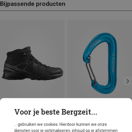
Bijpassende producten
Voor je beste Bergzeit...
Je bespaart 10%
Je bespaart 18%
... gebruiken we cookies. Hierdoor kunnen we onze
diensten voor je optimaliseren, inhoud op je afstemmen