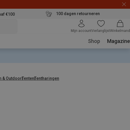
100 dagen retourneren
naf €100
Mijn account
Verlanglijst
Winkelmand
Shop
Magazine
n & Outdoor
Tenten
Tentharingen