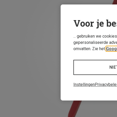
Voor je be
... gebruiken we cookie
gepersonaliseerde adve
omvatten. Zie het
Googl
NIE
Instellingen
Privacybele