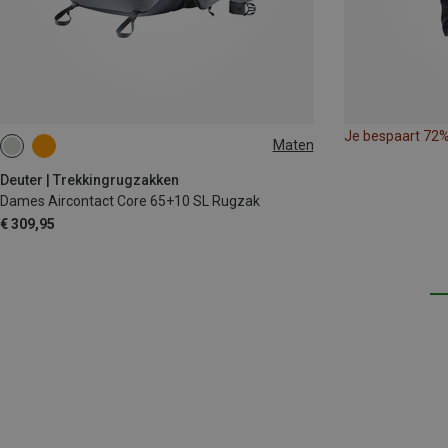
Je bespaart 72
Maten
65+10L
Deuter | Trekkingrugzakken
Dames Aircontact Core 65+10 SL Rugzak
€ 309,95