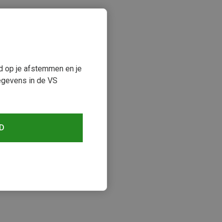
ud op je afstemmen en je
egevens in de VS
D