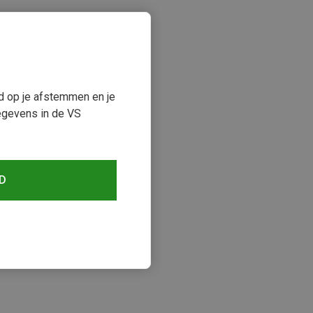
ud op je afstemmen en je
egevens in de VS
D