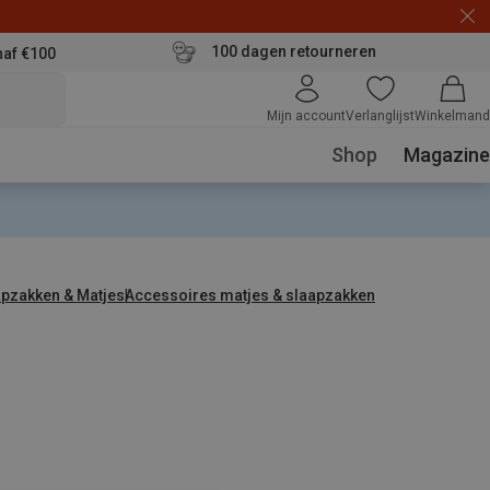
100 dagen retourneren
naf €100
Mijn account
Verlanglijst
Winkelmand
Shop
Magazine
apzakken & Matjes
Accessoires matjes & slaapzakken