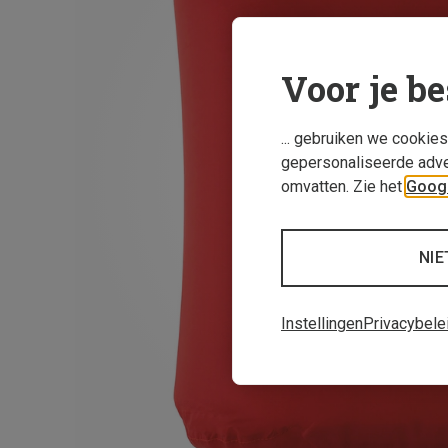
Voor je be
... gebruiken we cookie
gepersonaliseerde adve
omvatten. Zie het
Googl
NIE
Instellingen
Privacybele