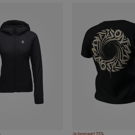
%
Je bespaart 25%