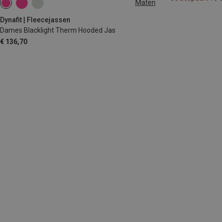
Maten
XS
S
M
Dynafit | Fleecejassen
Dames Blacklight Therm Hooded Jas
€ 136,70