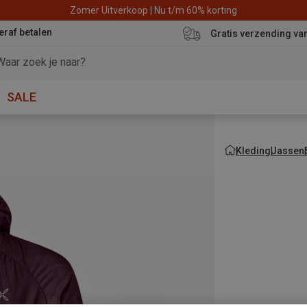
Zomer Uitverkoop | Nu t/m 60% korting
eraf betalen
Gratis verzending va
SALE
Kleding
Jassen