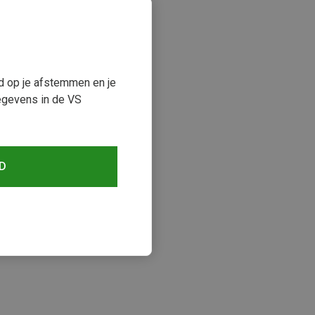
ud op je afstemmen en je
egevens in de VS
D