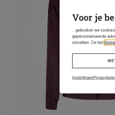
Voor je be
... gebruiken we cookie
gepersonaliseerde adve
omvatten. Zie het
Googl
NIE
Instellingen
Privacybele